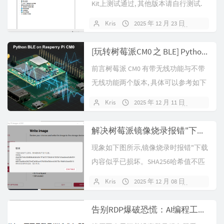
Kit上测试通过, 其他版本请自行测试.
前期准备rpib...
Kris
2025 年 12 月 23 日
暂无评
[玩转树莓派CM0 之 BLE] Python 与 BLE 设备通信指南 -- P1
前言树莓派 CM0 有带无线功能与不带
无线功能两个版本, 具体可以参考如下
型号说明:型号前缀无线RAM ...
Kris
2025 年 12 月 11 日
暂无评
解决树莓派镜像烧录报错"下载内容似乎已损坏。SHA256哈希值不匹配。"
现象如下图所示,镜像烧录时报错"下载
内容似乎已损坏。SHA256哈希值不匹
配。"原因树莓派镜像源服务器在...
Kris
2025 年 12 月 08 日
暂无评
告别RDP爆破恐慌：AI编程工具5步打造实时IP白名单系统