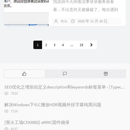
找原因今天闲着没事登录服务器看
看，不出意外又被爆破了。每次遇到
这种问题都得手动打开控制台，通过
Kris
2025 年 11 月 30 日
暂无评
VNC登录...
1
2
3
4
...
23
热
最
随
门
新
机
文
评
文
SEO优化之增加自定义description和keywords标签菜单 - [Typecho/Handsome]
章
论
章
浏
7523
览
次
解决Windows下VLC播放HDR视频外挂字幕纯黑问题
数:
浏
7116
览
次
[萤火工场CEK8902] eMMC固件烧录
数:
浏
6137