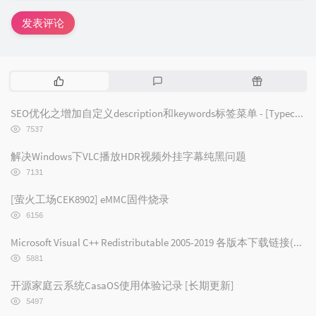
发表评论
热
最
随
门
新
机
文
评
文
SEO优化之增加自定义description和keywords标签菜单 - [Typecho/Handsome]
章
论
章
浏
7537
览
次
解决Windows下VLC播放HDR视频外挂字幕纯黑问题
数:
浏
7131
览
次
[萤火工场CEK8902] eMMC固件烧录
数:
浏
6156
览
次
Microsoft Visual C++ Redistributable 2005-2019 各版本下载链接(2019/2017/2015/2013/2012/2010/2008/2005)
数:
浏
5881
览
次
开源家庭云系统CasaOS使用体验记录 [长期更新]
数:
浏
5497
览