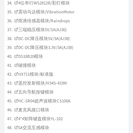
4位串行WS2812B/彩灯模块
震动马达模块/VibrationMotor
雨滴传感器模块/Raindrops
三端稳压模块5V/1A(AJ36)
DC-DC降压模块5V/3A(AJ38)
DC-DC降压模块3.3V/3A(AJ38)
DS18B20模块
碰撞模块
HX711模块/标准版
遥控发射模块/H34S-433M
五向导航按键模块
HC-SR04超声波模块CS100A
麦克风接口模块
4*4矩阵键盘模块YL-102
5A交流互感模块