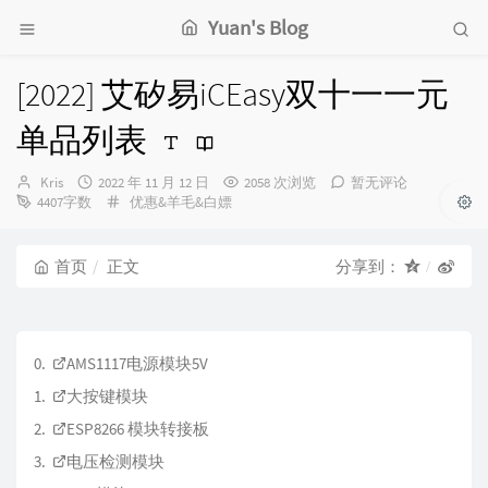
Yuan's Blog
[2022] 艾矽易iCEasy双十一一元
单品列表
博
发
Kris
2022 年 11 月 12 日
2058 次浏览
暂无评论
主：
布
分
4407字数
优惠&羊毛&白嫖
时
类：
间：
首页
正文
分享到：
AMS1117电源模块5V
大按键模块
ESP8266 模块转接板
电压检测模块