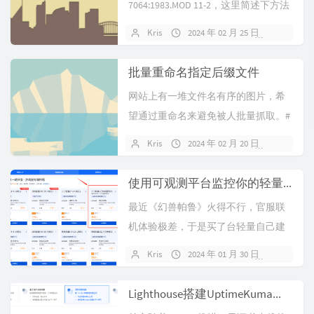
7064:1983.MOD 11-2，这里简述下方法
计算方法1. 加权求和...
Kris
2024 年 02 月 25 日
暂无评
批量重命名指定后缀文件
网站上有一堆文件名有序的图片，希
望通过重命名来避免被人批量抓取。#
2024-02-20 # 重命名目录...
Kris
2024 年 02 月 20 日
暂无评
使用可观测平台监控你的轻量帕鲁服务器内存状况
最近《幻兽帕鲁》火得不行，官服联
机体验极差，于是买了台轻量自己建
服联机玩。但放出来的服务器端内存
Kris
2024 年 01 月 30 日
暂无评
方面存在...
Lighthouse搭建UptimeKuma监控网站连通与证书状态并接入腾讯SMS通知