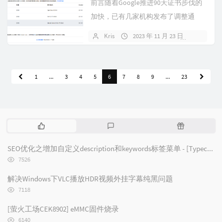
前言随着Google推进90天证书步伐的
加快，已有几家机构发布了调整通
知，缩短有效期已经成为了板上钉钉
Kris
2023 年 11 月 23 日
暂无评
的...
1
...
3
4
5
6
7
8
9
...
23
热
最
随
门
新
机
文
评
文
SEO优化之增加自定义description和keywords标签菜单 - [Typecho/Handsome]
章
论
章
浏
7526
览
次
解决Windows下VLC播放HDR视频外挂字幕纯黑问题
数:
浏
7118
览
次
[萤火工场CEK8902] eMMC固件烧录
数:
浏
6140