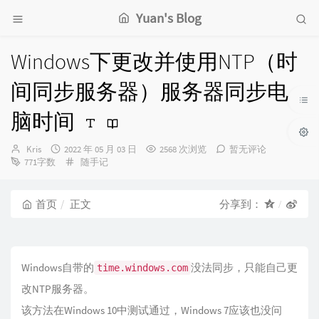
Yuan's Blog
Windows下更改并使用NTP（时
间同步服务器）服务器同步电
脑时间
博
发
Kris
2022 年 05 月 03 日
2568 次浏览
暂无评论
主：
布
分
771字数
随手记
时
类：
间：
首页
正文
分享到：
Windows自带的
没法同步，只能自己更
time.windows.com
改NTP服务器。
该方法在Windows 10中测试通过，Windows 7应该也没问