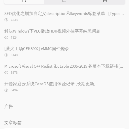
门
新
机
文
评
文
SEO优化之增加自定义description和keywords标签菜单 - [Typecho/Handsome]
章
论
章
浏
7533
览
次
解决Windows下VLC播放HDR视频外挂字幕纯黑问题
数:
浏
7124
览
次
[萤火工场CEK8902] eMMC固件烧录
数:
浏
6148
览
次
Microsoft Visual C++ Redistributable 2005-2019 各版本下载链接(2019/2017/2015/2013/2012/2010/2008/2005)
数:
浏
5873
览
次
开源家庭云系统CasaOS使用体验记录 [长期更新]
数:
浏
5494
览
次
数:
广告
文章标签