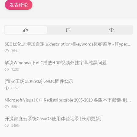
发表评论
热
最
随
门
新
机
文
评
文
SEO优化之增加自定义description和keywords标签菜单 - [Typecho/Handsome]
章
论
章
浏
7541
览
次
解决Windows下VLC播放HDR视频外挂字幕纯黑问题
数:
浏
7133
览
次
[萤火工场CEK8902] eMMC固件烧录
数:
浏
6157
览
次
Microsoft Visual C++ Redistributable 2005-2019 各版本下载链接(2019/2017/2015/2013/2012/2010/2008/2005)
数:
浏
5884
览
次
开源家庭云系统CasaOS使用体验记录 [长期更新]
数:
浏
5498
览
次