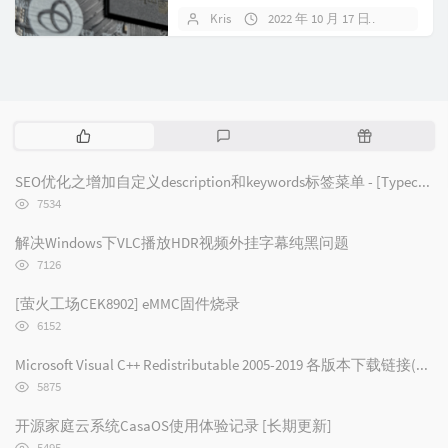
里。盒子打开很顺滑，但静电袋明显
Kris
2022 年 10 月 17 日
暂无评
偏...
热
最
随
门
新
机
文
评
文
SEO优化之增加自定义description和keywords标签菜单 - [Typecho/Handsome]
章
论
章
浏
7534
览
次
解决Windows下VLC播放HDR视频外挂字幕纯黑问题
数:
浏
7126
览
次
[萤火工场CEK8902] eMMC固件烧录
数:
浏
6152
览
次
Microsoft Visual C++ Redistributable 2005-2019 各版本下载链接(2019/2017/2015/2013/2012/2010/2008/2005)
数:
浏
5875
览
次
开源家庭云系统CasaOS使用体验记录 [长期更新]
数:
浏
5495