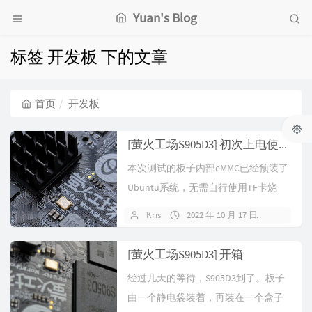
Yuan's Blog
标签 开发板 下的文章
首页
开发板
[萤火工场S905D3] 初次上电使用-SSH
本次测试的板子内部eMMC已经预装了
Ubuntu系统，无需自行使用TF卡烧
录。接上网线和电源，开发板就启...
Kris
2022 年 10 月 17 日
暂无评
[萤火工场S905D3] 开箱
经过几天的等待，S905D3到了。板子
由一个静电袋装着，再装在一个盒子