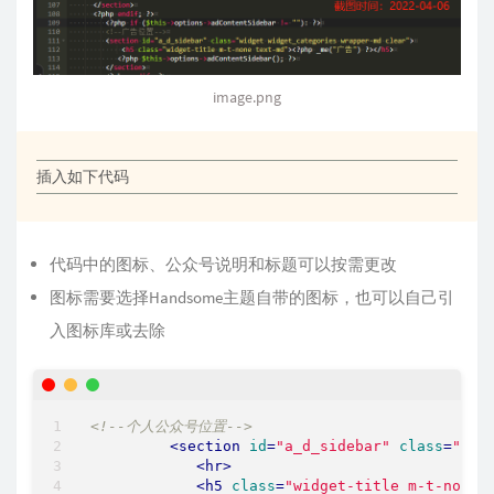
image.png
插入如下代码
代码中的图标、公众号说明和标题可以按需更改
图标需要选择Handsome主题自带的图标，也可以自己引
入图标库或去除
<!--个人公众号位置-->
<
section
id
=
"a_d_sidebar"
class
=
"wid
<
hr
>
<
h5
class
=
"widget-title m-t-none 