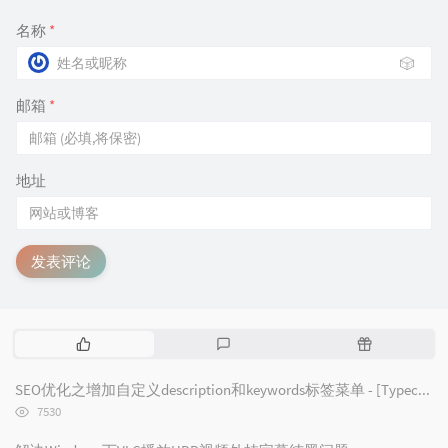
名称
*
🎲
邮箱
*
地址
发表评论
热
最
随
门
新
机
文
评
文
SEO优化之增加自定义description和keywords标签菜单 - [Typecho/Handsome]
章
论
章
浏
7530
览
次