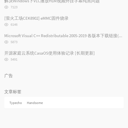
解决Windows下VLC播放HDR视频外挂字幕纯黑问题
数:
浏
7123
览
次
[萤火工场CEK8902] eMMC固件烧录
数:
浏
6146
览
次
Microsoft Visual C++ Redistributable 2005-2019 各版本下载链接(2019/2017/2015/2013/2012/2010/2008/2005)
数:
浏
5873
览
次
开源家庭云系统CasaOS使用体验记录 [长期更新]
数:
浏
5491
览
次
数:
广告
文章标签
Typecho
Handsome