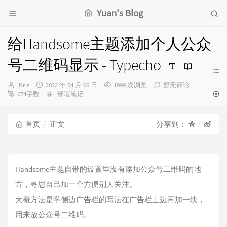
Yuan's Blog
给Handsome主题添加个人公众
号二维码显示 - Typecho
博
发
Kris
2022 年 04 月 06 日
1999 次浏览
暂无评论
主：
布
分
674字数
部署笔记
时
类：
间：
首页
正文
分享到：
Handsome主题自带的设置里没有添加公众号二维码的地
方，寻思自己加一个方便别人关注。
大概方法是学侧边广告栏的写法在广告栏上边再加一块，
用来放公众号二维码。