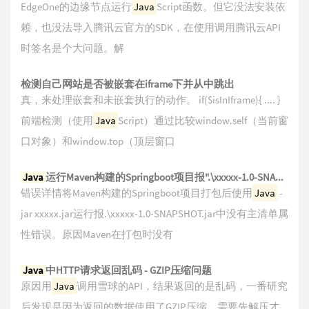
EdgeOne的边缘节点运行
Java
Script函数。但它没法安装依
赖，也没法导入腾讯云官方的SDK，在使用调用腾讯云API
时签名是个大问题。解
检测自己网站是否被嵌套在iframe下并从中跳出
真，来处理嵌套和未嵌套执行的动作。 if($isInIframe){ .... }
前端检测（使用
Java
Script）通过比较window.self（当前窗
口对象）和window.top（顶层窗口
Java
运行Maven构建的Springboot项目报".\xxxxx-1.0-SNAPSHOT.jar中没有主清单属性"错误
错误详情将Maven构建的Springboot项目打包后使用
Java
-
jar xxxxx.jar运行报.\xxxxx-1.0-SNAPSHOT.jar中没有主清单属
性错误。原因Maven在打包时没有
Java
中HTTP请求返回乱码 - GZIP压缩问题
原因用
Java
调用雪球的API，结果返回的是乱码，一番研究
后发现是因为返回的数据使用了GZIP压缩，需要先解压才