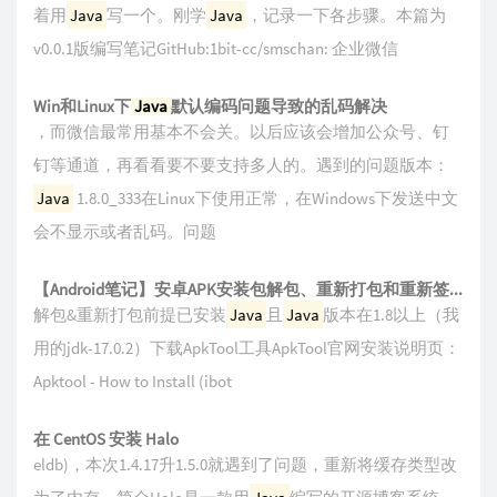
着用
Java
写一个。刚学
Java
，记录一下各步骤。本篇为
v0.0.1版编写笔记GitHub:1bit-cc/smschan: 企业微信
Win和Linux下
Java
默认编码问题导致的乱码解决
，而微信最常用基本不会关。以后应该会增加公众号、钉
钉等通道，再看看要不要支持多人的。遇到的问题版本：
Java
1.8.0_333在Linux下使用正常，在Windows下发送中文
会不显示或者乱码。问题
【Android笔记】安卓APK安装包解包、重新打包和重新签名
解包&重新打包前提已安装
Java
且
Java
版本在1.8以上（我
用的jdk-17.0.2）下载ApkTool工具ApkTool官网安装说明页：
Apktool - How to Install (ibot
在 CentOS 安装 Halo
eldb)，本次1.4.17升1.5.0就遇到了问题，重新将缓存类型改