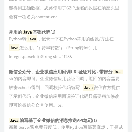
能得到正确数据。思路使用了GZIP压缩的数据在响应头里
会有一项名为content-enc
常用的
Java
基础代码[1]
Python转
Java
，记录一下在Python常用的函数/方法在
Java
怎么用。字符串转数字（String转Int）用
Integer.parseInt()String str = "123&
微信公众号、企业微信应用回调URL验证对比 - 带部分
Java
示例
str的内容即可。企业微信应用验证回调，返回的内容需要
解密echostr得到。回调校验代码编写 -
Java
微信官方提供
了示例代码，企业微信应用回调验证代码只需要稍加修改
即可给微信公众号使用。ps.
Java
编写基于企业微信的消息推送API笔记(1)
新版 Server酱免费额度低，使用Python写部署麻烦，于是试