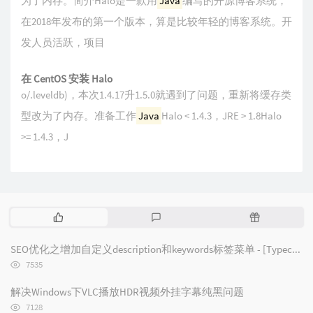
为了内存。简介Halo是一款用
Java
编写的开源博客系统，
在2018年发布的第一个版本，算是比较年轻的博客系统。开
发人员活跃，项目
在 CentOS 安装 Halo
o/.leveldb)，本次1.4.17升1.5.0就遇到了问题，重新将缓存类
型改为了内存。准备工作
Java
Halo < 1.4.3，JRE > 1.8Halo
>= 1.4.3，J
热
最
随
门
新
机
文
评
文
SEO优化之增加自定义description和keywords标签菜单 - [Typecho/Handsome]
章
论
章
浏
7535
览
次
解决Windows下VLC播放HDR视频外挂字幕纯黑问题
数:
浏
7128