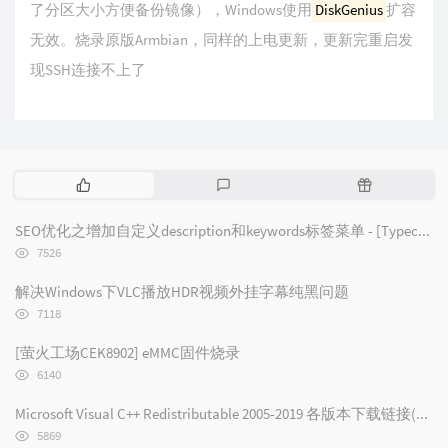
了分区大小方便备份镜像），Windows使用
DiskGenius
扩容
无效。烧录原版Armbian，同样的上电更新，更新完重启发
现SSH连接不上了
热
最
随
门
新
机
文
评
文
SEO优化之增加自定义description和keywords标签菜单 - [Typecho/Handsome]
章
论
章
浏
7526
览
次
解决Windows下VLC播放HDR视频外挂字幕纯黑问题
数:
浏
7118
览
次
[萤火工场CEK8902] eMMC固件烧录
数:
浏
6140
览
次
Microsoft Visual C++ Redistributable 2005-2019 各版本下载链接(2019/2017/2015/2013/2012/2010/2008/2005)
数:
浏
5869