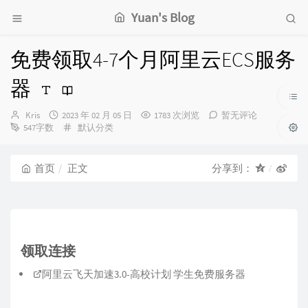
Yuan's Blog
免费领取4-7个月阿里云ECS服务
器
博
发
Kris
2023 年 02 月 05 日
1783 次浏览
暂无评论
主：
布
分
547字数
默认分类
时
类：
间：
首页
正文
分享到：
领取连接
阿里云飞天加速3.0-高校计划 学生免费服务器