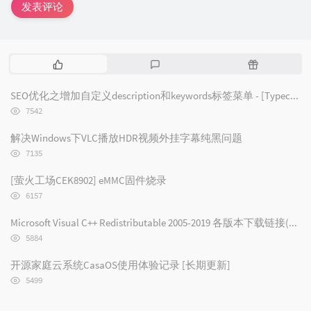
发表评论
热
最
随
门
新
机
文
评
文
SEO优化之增加自定义description和keywords标签菜单 - [Typecho/Handsome]
章
论
章
浏
7542
览
次
解决Windows下VLC播放HDR视频外挂字幕纯黑问题
数:
浏
7135
览
次
[萤火工场CEK8902] eMMC固件烧录
数:
浏
6157
览
次
Microsoft Visual C++ Redistributable 2005-2019 各版本下载链接(2019/2017/2015/2013/2012/2010/2008/2005)
数:
浏
5884
览
次
开源家庭云系统CasaOS使用体验记录 [长期更新]
数:
浏
5499
览
次