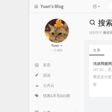
Yuan's Blog
搜
找到关于
微信
Yuan
文章
一介咸鱼
浅谈网赌网
首页
167.51/，
说说
腾讯支付更
里
公共云
优惠&羊毛&白嫖