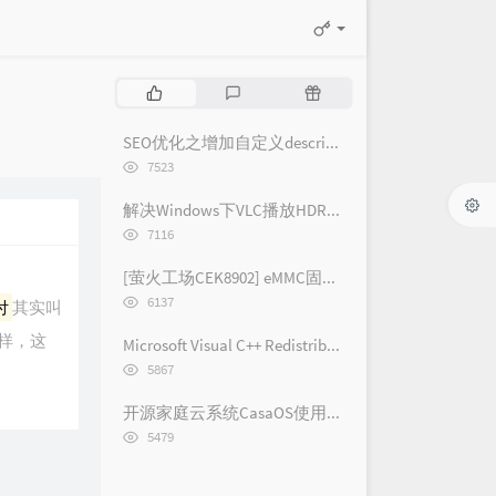
热
最
随
门
新
机
文
评
文
SEO优化之增加自定义description和keywords标签菜单 - [Typecho/Handsome]
章
论
章
浏
7523
览
次
解决Windows下VLC播放HDR视频外挂字幕纯黑问题
数:
浏
7116
览
次
[萤火工场CEK8902] eMMC固件烧录
数:
浏
6137
付
其实叫
览
次
一样，这
Microsoft Visual C++ Redistributable 2005-2019 各版本下载链接(2019/2017/2015/2013/2012/2010/2008/2005)
数:
浏
5867
览
次
开源家庭云系统CasaOS使用体验记录 [长期更新]
数:
浏
5479
览
次
数: