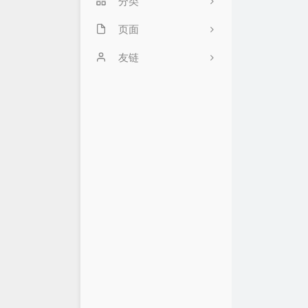
分类
页面
38
私密
关于
友链
推广页面
梦荟楼的后花园
2
留言板
北巷季博客
3
友链
若海の技术写真
18
时光机
归去如风
31
常用网址
萌二奇
1
优惠推广
Wxory
15
优惠&羊毛&白嫖
鹰瑶の Blog
合集
跑路网