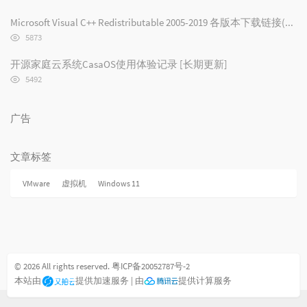
览
次
Microsoft Visual C++ Redistributable 2005-2019 各版本下载链接(2019/2017/2015/2013/2012/2010/2008/2005)
数:
浏
5873
览
次
开源家庭云系统CasaOS使用体验记录 [长期更新]
数:
浏
5492
览
次
数:
广告
文章标签
VMware
虚拟机
Windows 11
© 2026 All rights reserved.
粤ICP备20052787号-2
本站由
提供加速服务 | 由
提供计算服务