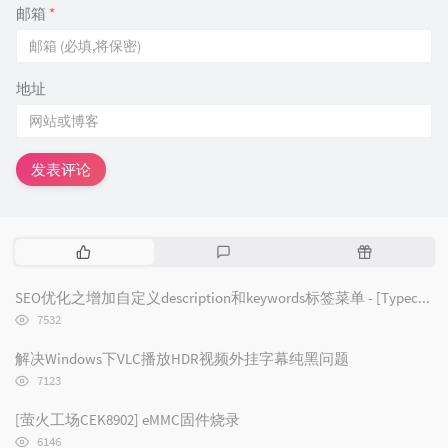
邮箱
*
地址
发表评论
热
最
随
门
新
机
文
评
文
SEO优化之增加自定义description和keywords标签菜单 - [Typecho/Handsome]
章
论
章
浏
7532
览
次
解决Windows下VLC播放HDR视频外挂字幕纯黑问题
数:
浏
7123
览
次
[萤火工场CEK8902] eMMC固件烧录
数:
浏
6146