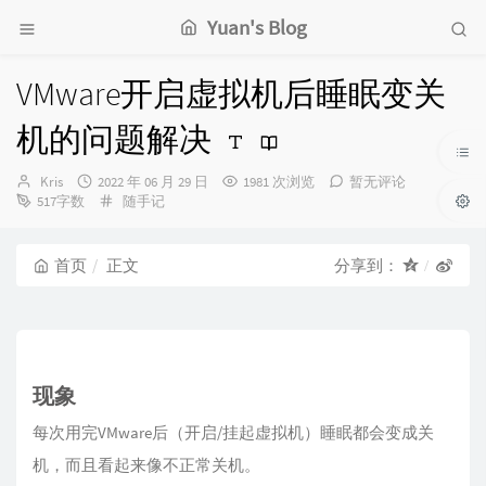
Yuan's Blog
VMware开启虚拟机后睡眠变关
机的问题解决
博
发
Kris
2022 年 06 月 29 日
1981 次浏览
暂无评论
主：
布
分
517字数
随手记
时
类：
间：
首页
正文
分享到：
现象
每次用完VMware后（开启/挂起虚拟机）睡眠都会变成关
机，而且看起来像不正常关机。