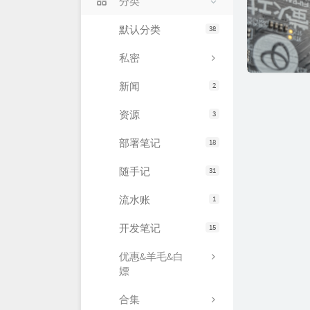
分类
默认分类
38
私密
新闻
2
资源
3
部署笔记
18
随手记
31
流水账
1
开发笔记
15
优惠&羊毛&白
嫖
合集