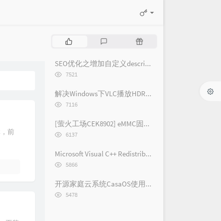
热
最
随
门
新
机
文
评
文
SEO优化之增加自定义description和keywords标签菜单 - [Typecho/Handsome]
章
论
章
浏
7521
览
次
解决Windows下VLC播放HDR视频外挂字幕纯黑问题
数:
浏
7116
览
次
[萤火工场CEK8902] eMMC固件烧录
数:
C，前
浏
6137
览
次
Microsoft Visual C++ Redistributable 2005-2019 各版本下载链接(2019/2017/2015/2013/2012/2010/2008/2005)
数:
浏
5866
览
次
开源家庭云系统CasaOS使用体验记录 [长期更新]
数:
浏
5478
览
次
数: