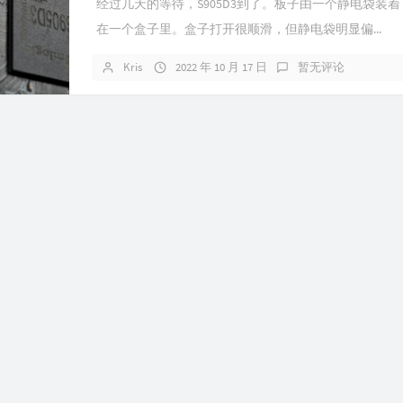
经过几天的等待，S905D3到了。板子由一个静电袋装
在一个盒子里。盒子打开很顺滑，但静电袋明显偏...
Kris
2022 年 10 月 17 日
暂无评论