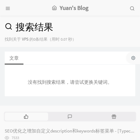
Yuan's Blog
搜索结果
找到关于
VPS
的0条结果（用时 0.07 秒）
文章
没有找到搜索结果，请尝试更换关键词。
热
最
随
门
新
机
文
评
文
SEO优化之增加自定义description和keywords标签菜单 - [Typecho/Handsome]
章
论
章
浏
7533