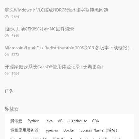
览
次
解决Windows下VLC播放HDR视频外挂字幕纯黑问题
数:
浏
7124
览
次
[萤火工场CEK8902] eMMC固件烧录
数:
浏
6149
览
次
Microsoft Visual C++ Redistributable 2005-2019 各版本下载链接(2019/2017/2015/2013/2012/2010/2008/2005)
数:
浏
5873
览
次
开源家庭云系统CasaOS使用体验记录 [长期更新]
数:
浏
5494
览
次
数:
广告
标签云
腾讯云
Python
Java
API
Lighthouse
CDN
轻量应用服务器
Typecho
Docker
domainName（域名）