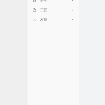
分类
页面
38
私密
关于
友链
推广页面
梦荟楼的后花园
2
留言板
北巷季博客
3
友链
若海の技术写真
18
时光机
归去如风
31
常用网址
萌二奇
1
优惠推广
Wxory
15
优惠&羊毛&白嫖
鹰瑶の Blog
合集
跑路网