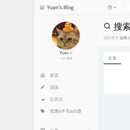
Yuan's Blog
搜
找到关于
运维
的
Yuan
文章
一介咸鱼
首页
说说
公共云
优惠&羊毛&白嫖