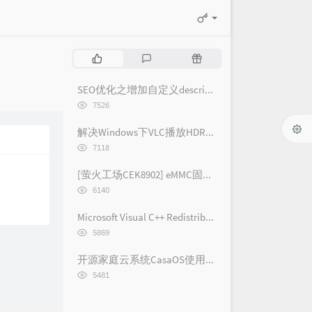
热
最
随
门
新
机
文
评
文
SEO优化之增加自定义description和keywords标签菜单 - [Typecho/Handsome]
章
论
章
浏
7526
览
次
解决Windows下VLC播放HDR视频外挂字幕纯黑问题
数:
浏
7118
览
次
[萤火工场CEK8902] eMMC固件烧录
数:
浏
6140
览
次
Microsoft Visual C++ Redistributable 2005-2019 各版本下载链接(2019/2017/2015/2013/2012/2010/2008/2005)
数:
浏
5869
览
次
开源家庭云系统CasaOS使用体验记录 [长期更新]
数:
浏
5481
览
次
数: