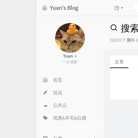
Yuan's Blog
搜
找到关于
翻车
的
Yuan
文章
一介咸鱼
首页
说说
公共云
优惠&羊毛&白嫖