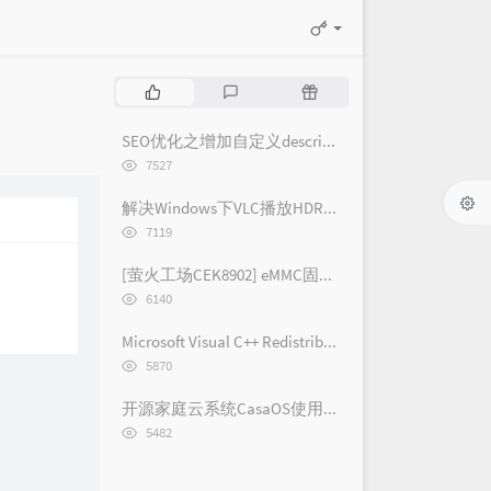
热
最
随
门
新
机
文
评
文
SEO优化之增加自定义description和keywords标签菜单 - [Typecho/Handsome]
章
论
章
浏
7527
览
次
解决Windows下VLC播放HDR视频外挂字幕纯黑问题
数:
浏
7119
览
次
[萤火工场CEK8902] eMMC固件烧录
数:
浏
6140
览
次
Microsoft Visual C++ Redistributable 2005-2019 各版本下载链接(2019/2017/2015/2013/2012/2010/2008/2005)
数:
浏
5870
览
次
开源家庭云系统CasaOS使用体验记录 [长期更新]
数:
浏
5482
览
次
数: