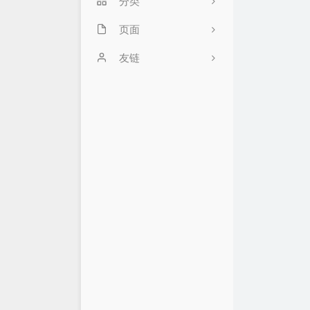
分类
页面
38
私密
关于
友链
推广页面
梦荟楼的后花园
2
留言板
北巷季博客
3
友链
若海の技术写真
18
时光机
归去如风
31
常用网址
萌二奇
1
优惠推广
Wxory
15
优惠&羊毛&白嫖
鹰瑶の Blog
合集
跑路网