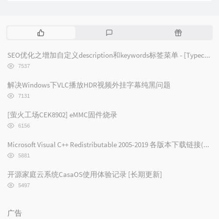
热
最
随
门
新
机
文
评
文
SEO优化之增加自定义description和keywords标签菜单 - [Typecho/Handsome]
章
论
章
浏
7537
览
次
解决Windows下VLC播放HDR视频外挂字幕纯黑问题
数:
浏
7131
览
次
[萤火工场CEK8902] eMMC固件烧录
数:
浏
6156
览
次
Microsoft Visual C++ Redistributable 2005-2019 各版本下载链接(2019/2017/2015/2013/2012/2010/2008/2005)
数:
浏
5881
览
次
开源家庭云系统CasaOS使用体验记录 [长期更新]
数:
浏
5497
览
次
数:
广告