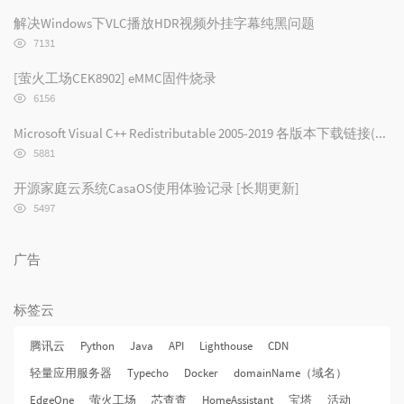
览
次
解决Windows下VLC播放HDR视频外挂字幕纯黑问题
数:
浏
7131
览
次
[萤火工场CEK8902] eMMC固件烧录
数:
浏
6156
览
次
Microsoft Visual C++ Redistributable 2005-2019 各版本下载链接(2019/2017/2015/2013/2012/2010/2008/2005)
数:
浏
5881
览
次
开源家庭云系统CasaOS使用体验记录 [长期更新]
数:
浏
5497
览
次
数:
广告
标签云
腾讯云
Python
Java
API
Lighthouse
CDN
轻量应用服务器
Typecho
Docker
domainName（域名）
EdgeOne
萤火工场
芯查查
HomeAssistant
宝塔
活动