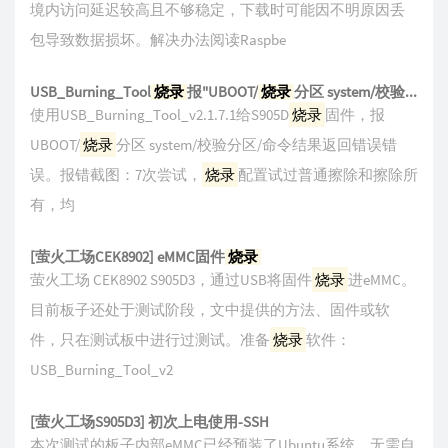
境内访问延迟较高且不够稳定，下载时可能因不明原因丢
包导致数据损坏。解决办法阅读Raspbe
USB_Burning_Tool
烧录
报"UBOOT/
烧录
分区 system/校验分区/命令结果返回错误"错误解决
使用USB_Burning_Tool_v2.1.7.1给S905D
烧录
固件，报
UBOOT/
烧录
分区 system/校验分区/命令结果返回错误错
误。报错截图：7次尝试，
烧录
配置试过普通擦除和擦除所
有，均
[萤火工场CEK8902] eMMC固件
烧录
萤火工场 CEK8902 S905D3，通过USB将固件
烧录
进eMMC。
目前板子还处于测试阶段，文中提供的方法、固件或软
件，只在测试板中进行过测试。准备
烧录
软件：
USB_Burning_Tool_v2
[萤火工场S905D3] 初次上电使用-SSH
本次测试的板子内部eMMC已经预装了Ubuntu系统，无需自