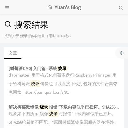
Yuan's Blog
搜索结果
找到关于
烧录
的6条结果（用时 0.068 秒）
文章
[树莓派CM0] 入门篇--系统
烧录
d Formatter: 用于格式化树莓派盘符Raspberry Pi Imager: 用
于给树莓派
烧录
镜像也可以直接下载打包好的文件合集夸
克网盘: https://pan.quark.cn/s/91
解决树莓派镜像
烧录
报错"下载内容似乎已损坏。SHA256哈希值不匹配。"
现象如下图所示,镜像
烧录
时报错"下载内容似乎已损坏。
SHA256哈希值不匹配。"原因树莓派镜像源服务器在境外，