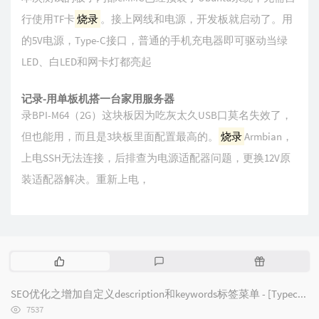
行使用TF卡
烧录
。接上网线和电源，开发板就启动了。用
的5V电源，Type-C接口，普通的手机充电器即可驱动当绿
LED、白LED和网卡灯都亮起
记录-用单板机搭一台家用服务器
录BPI-M64（2G）这块板因为吃灰太久USB口莫名失效了，
但也能用，而且是3块板里面配置最高的。
烧录
Armbian，
上电SSH无法连接，后排查为电源适配器问题，更换12V原
装适配器解决。重新上电，
热
最
随
门
新
机
文
评
文
SEO优化之增加自定义description和keywords标签菜单 - [Typecho/Handsome]
章
论
章
浏
7537