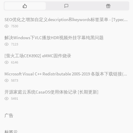
热
最
随
门
新
机
文
评
文
SEO优化之增加自定义description和keywords标签菜单 - [Typecho/Handsome]
章
论
章
浏
7530
览
次
解决Windows下VLC播放HDR视频外挂字幕纯黑问题
数:
浏
7123
览
次
[萤火工场CEK8902] eMMC固件烧录
数:
浏
6146
览
次
Microsoft Visual C++ Redistributable 2005-2019 各版本下载链接(2019/2017/2015/2013/2012/2010/2008/2005)
数:
浏
5873
览
次
开源家庭云系统CasaOS使用体验记录 [长期更新]
数:
浏
5491
览
次
数:
广告
标签云