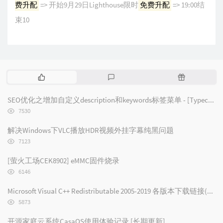
费升配
=> 开始9月29日Lighthouse限时
免费升配
=> 19:00结
束10
热
最
随
门
新
机
文
评
文
SEO优化之增加自定义description和keywords标签菜单 - [Typecho/Handsome]
章
论
章
浏
7530
览
次
解决Windows下VLC播放HDR视频外挂字幕纯黑问题
数:
浏
7123
览
次
[萤火工场CEK8902] eMMC固件烧录
数:
浏
6146
览
次
Microsoft Visual C++ Redistributable 2005-2019 各版本下载链接(2019/2017/2015/2013/2012/2010/2008/2005)
数:
浏
5873
览
次
开源家庭云系统CasaOS使用体验记录 [长期更新]